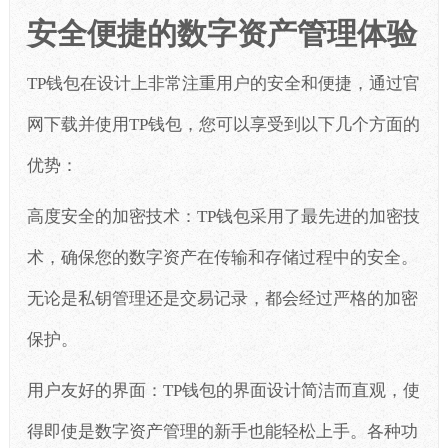
安全便捷的数字资产管理体验
TP钱包在设计上非常注重用户的安全和便捷，通过官
网下载并使用TP钱包，您可以享受到以下几个方面的
优势：
高度安全的加密技术：TP钱包采用了最先进的加密技
术，确保您的数字资产在传输和存储过程中的安全。
无论是私钥管理还是交易记录，都会经过严格的加密
保护。
用户友好的界面：TP钱包的界面设计简洁而直观，使
得即使是数字资产管理的新手也能轻松上手。各种功