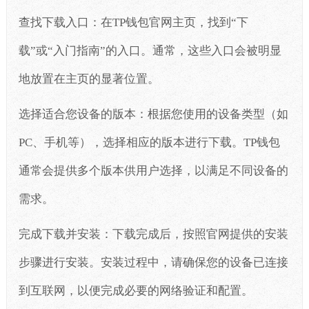
查找下载入口：在TP钱包官网主页，找到“下
载”或“入门指南”的入口。通常，这些入口会被明显
地放置在主页的显著位置。
选择适合您设备的版本：根据您使用的设备类型（如
PC、手机等），选择相应的版本进行下载。TP钱包
通常会提供多个版本供用户选择，以满足不同设备的
需求。
完成下载并安装：下载完成后，按照官网提供的安装
步骤进行安装。安装过程中，请确保您的设备已连接
到互联网，以便完成必要的网络验证和配置。