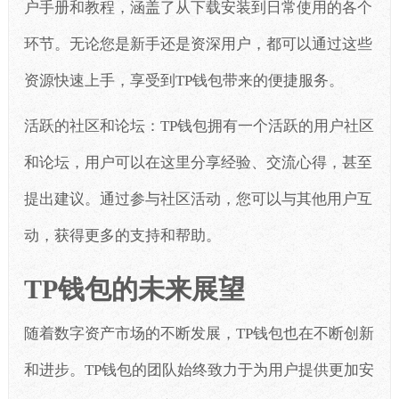
户手册和教程，涵盖了从下载安装到日常使用的各个
环节。无论您是新手还是资深用户，都可以通过这些
资源快速上手，享受到TP钱包带来的便捷服务。
活跃的社区和论坛：TP钱包拥有一个活跃的用户社区
和论坛，用户可以在这里分享经验、交流心得，甚至
提出建议。通过参与社区活动，您可以与其他用户互
动，获得更多的支持和帮助。
TP钱包的未来展望
随着数字资产市场的不断发展，TP钱包也在不断创新
和进步。TP钱包的团队始终致力于为用户提供更加安